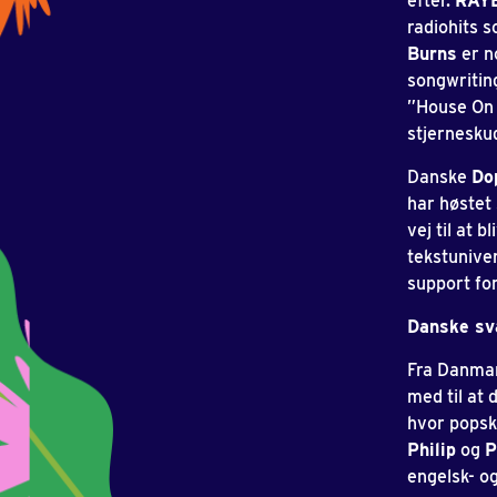
efter.
RAY
radiohits 
Burns
er n
songwritin
”House On 
stjernesk
Danske
Do
har høstet
vej til at 
tekstunive
support for
Danske sv
Fra Danmar
med til at
hvor popska
Philip
og
P
engelsk- o