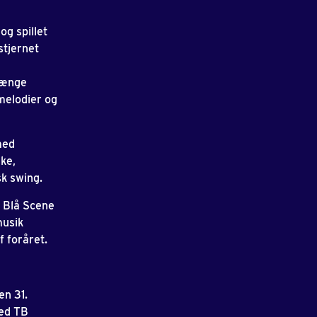
og spillet
tjernet
længe
melodier og
ed
ke,
sk swing.
, Blå Scene
musik
f foråret.
en 31.
med TB