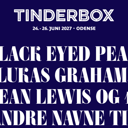
24. - 26. JUNI 2027
ODENSE
LACK
EYED
PEA
LUKAS
GRAHAM
EAN
LEWIS
OG
ANDRE
NAVNE
T