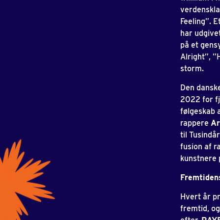
verdenskla
Feeling”. 
har udgive
på et gens
Alright”, 
storm.
Den danske
2022 for f
følgeskab 
rappere
Ar
til Tusind
fusion af r
kunstnere 
Fremtiden
Hvert år pr
fremtid, og