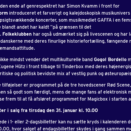
anden ende af genrespektret har Simon Kvamm i front for
orm
introduceret et farverigt og kalejdoskopisk musikunivers 
psigtsvækkende koncerter, som musikmediet GAFFA i en fems
 blandt andet har kaldt ”på grænsen til det
.
Folkeklubben
har også udmærket sig på livescenen og har 
danskerne med deres finurlige historiefortælling, fængende 
lemandsattitude.
 ikke mindst vender det multikulturelle band
Gogol Bordello
m
ugene Hütz i front tilbage til Tinderbox med deres højenergis
tiske og politisk bevidste mix af vestlig punk og østeuropæi
 tilføjelser er programmet på de tre hovedscener Rød Scene
nen så godt som færdigt, mens de mange fans af elektronisk 
se frem til at få afsløret programmet for Magicbox i starten a
er i salg fra tirsdag den 31. januar kl. 10.00
de i 1- eller 2-dagsbilletter kan nu sætte kryds i kalenderen d
 10.00, hvor salget af endagsbilletter skydes i gang sammen 