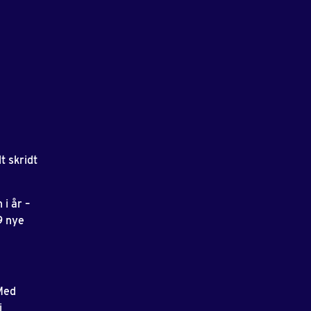
t skridt
 i år –
9 nye
Med
i