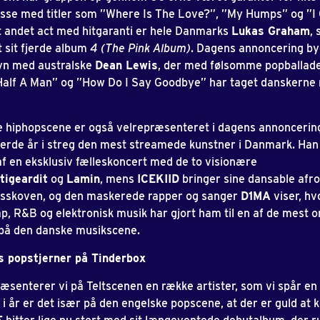
sse med titler som ”Where Is The Love?”, ”My Humps” og ”I
Et andet act med hitgaranti er hele Danmarks
Lukas Graham
,
t sit fjerde album
4 (The Pink Album)
. Dagens annoncering b
yn med australske
Dean Lewis
, der med følsomme popballad
”Half A Man” og ”How Do I Say Goodbye” har taget danskerne
 hiphopscene er også velrepræsenteret i dagens annoncerin
jerde år i streg den mest streamede kunstner i Danmark. Han
af en eksklusiv fælleskoncert med de to visionære
tigeardit
og
Lamin
, mens
ICEKIID
bringer sine dansable afro
årsskoven, og den maskerede rapper og sanger
D1MA
viser, hv
ap, R&B og elektronisk musik har gjort ham til en af de mest 
på den danske musikscene.
s popstjerner på Tinderbox
æsenterer vi på Teltscenen en række artister, som vi spår en 
 i år er det især på den engelske popscene, at der er guld a