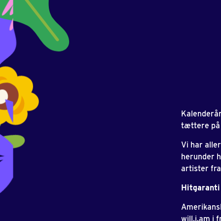
Kalenderåre
tættere på
Vi har alle
herunder 
artister fr
Hitgaranti
Amerikan
will.i.am i