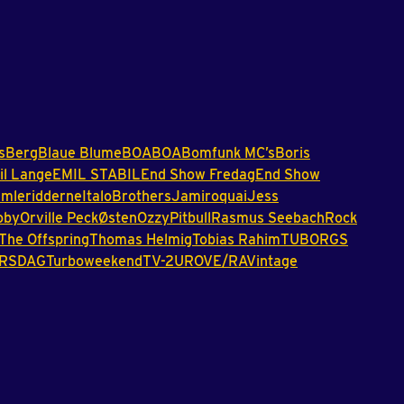
s
Berg
Blaue
Blume
BOABOA
Bomfunk
MC’s
Boris
l
Lange
EMIL
STABIL
End
Show
Fredag
End
Show
mleridderne
ItaloBrothers
Jamiroquai
Jess
oby
Orville
Peck
Østen
Ozzy
Pitbull
Rasmus
Seebach
Rock
The
Offspring
Thomas
Helmig
Tobias
Rahim
TUBORGS
RSDAG
Turboweekend
TV-2
URO
VE/RA
Vintage