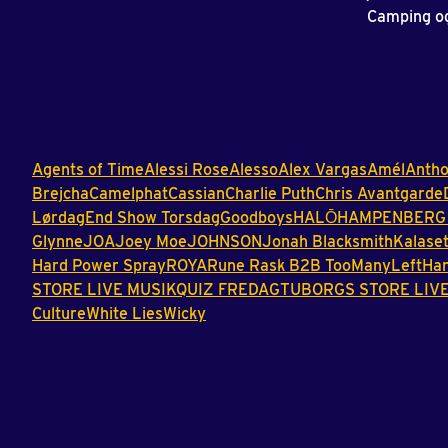
Camping og
Agents
of
Time
Alessi
Rose
Alesso
Alex
Vargas
Amél
Anth
Brejcha
Camelphat
Cassian
Charlie
Puth
Chris
Avantgarde
Lørdag
End
Show
Torsdag
Goodboys
HALŌ
HAMPENBERG
Glynne
JOA
Joey
Moe
JOHNSON
Jonah
Blacksmith
Kalase
Hard
Power
Spray
ROYA
Rune
Rask
B2B
TooManyLeftHa
STORE
LIVE
MUSIKQUIZ
FREDAG
TUBORGS
STORE
LIV
Culture
White
Lies
Wicky