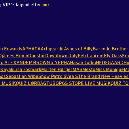
 VIP 1-dagsbilletter
her
.
on
Edwards
APHACA
Artigeardit
Ashes
of
Billy
Barcode
Brother
Djämes
Braun
Dogstar
Downtown
July
Eeb
Laurent
Ely
Oaks
Emi
x
ALEXANDER
BROWN
x
YEPHA
Hasan
Tutku
HEDEGAARD
Hu
t
Kayak
Lisa
Fosmark
Marten
Hørger
MAS
Mesto
Miss
Monique
M
nds
Sebastian
Wibe
Snow
Patrol
Svea
S
The
Brand
New
Heavies
E
MUSIKQUIZ
LØRDAG
TUBORGS
STORE
LIVE
MUSIKQUIZ
TO