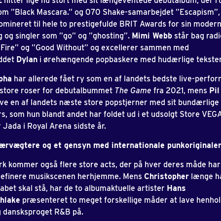
E
hitter lige nu stort med sit længeventede debutalbum, der
som ”Black Mascara.” og 070 Shake-samarbejdet ”Escapism”
omineret til hele to prestigefulde BRIT Awards for sin modern
g og singler som ”go” og ”ghosting”.
Mimi Webb
står bag rad
Fire” og ”Good Without” og excellerer sammen med
uddet
Dylan
i ørehængende popbaskere med hudærlige tekster
pha
har allerede fået ry som en af landets bedste live-perfo
 store roser for debutalbummet
The Game
fra 2021, mens
Pil
blive en af landets næste store popstjerner med sit bundærlige
rs, som hun blandt andet har foldet ud i et udsolgt Store VE
 Jada i Royal Arena sidste år.
ærvægtere og et gensyn med internationale punkoriginale
k kommer også flere store acts, der på hver deres måde ha
 definere musikscenen herhjemme. Mens
Christopher
længe ha
bet skal stå, har de to albumaktuelle artister
Hans
hlake
præsenteret to meget forskellige måder at lave henhol
g dansksproget R&B på.