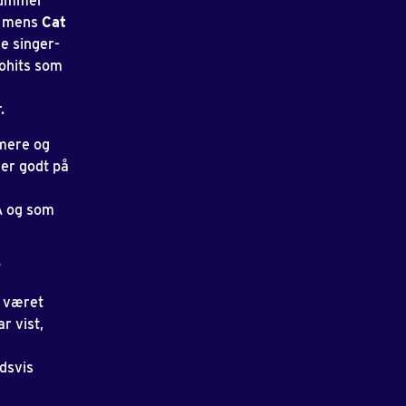
 rummer
, mens
Cat
e singer-
iohits som
.
rmere og
er godt på
GA og som
r
r været
r vist,
dsvis