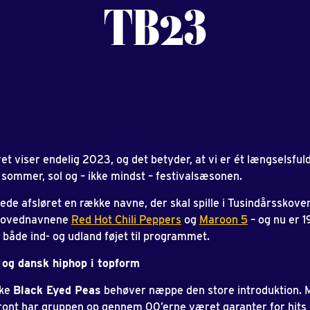
TB23
t viser endelig 2023, og det betyder, at vi er ét længselsfuld
 sommer, sol og – ikke mindst – festivalsæsonen.
rede afsløret en række navne, der skal spille i Tusindårsskoven
hovednavnene
Red Hot Chili Peppers
og
Maroon 5
– og nu er 1
a både ind- og udland føjet til programmet.
 og dansk hiphop i topform
ske
Black Eyed Peas
behøver næppe den store introduktion. 
 front har gruppen op gennem 00’erne været garanter for hits 