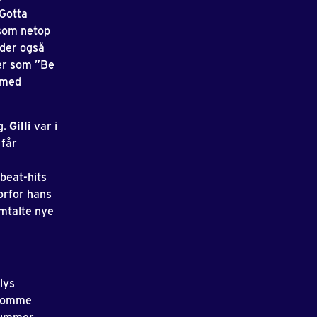
 Gotta
 som netop
yder også
er som ”Be
 med
g.
Gilli
var i
 får
beat-hits
orfor hans
omtalte nye
lys
t komme