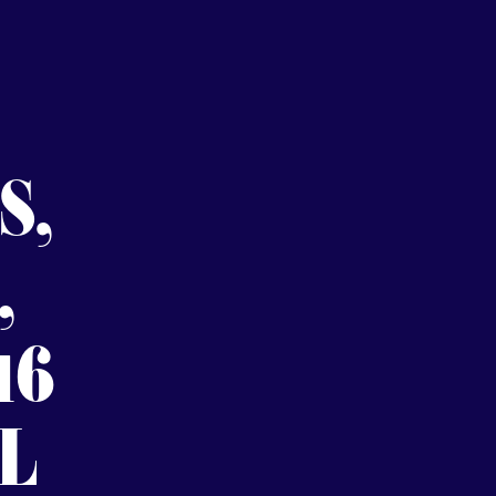
S,
,
16
IL