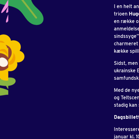
I en helt 
trioen
Hug
en række o
anmeldelse
sindssyge”
charmeret 
kække spil
Sidst, men
ukrainske E
samfundskri
Med de nye
og Teltsce
stadig kan 
Dagsbillett
Interessere
januar kl.