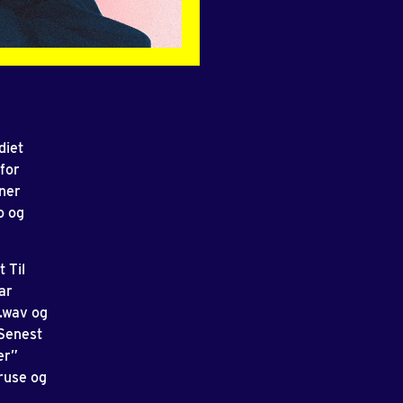
diet
for
ner
o og
 Til
ar
.wav og
 Senest
er”
ruse og