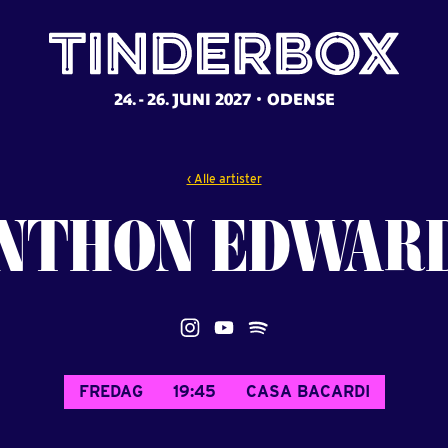
24. - 26. JUNI 2027
ODENSE
‹ Alle artister
NTHON
EDWAR
FREDAG
19:45
CASA BACARDI