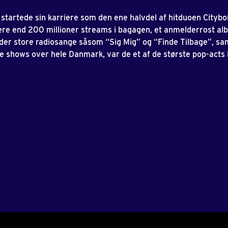
startede sin karriere som den ene halvdel af hitduoen Cityboi
e end 200 millioner streams i bagagen, et anmelderrost al
der store radiosange såsom “Sig Mig” og “Finde Tilbage”, sa
e shows over hele Danmark, var de et af de største pop-acts 