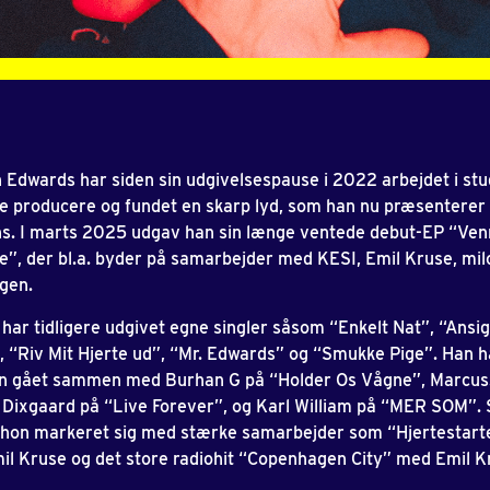
Edwards har siden sin udgivelsespause i 2022 arbejdet i stu
 producere og fundet en skarp lyd, som han nu præsenterer 
ns. I marts 2025 udgav han sin længe ventede debut-EP “Ven
e”, der bl.a. byder på samarbejder med KESI, Emil Kruse, mil
gen.
har tidligere udgivet egne singler såsom “Enkelt Nat”, “Ansigt
, “Riv Mit Hjerte ud”, “Mr. Edwards” og “Smukke Pige”. Han h
n gået sammen med Burhan G på “Holder Os Vågne”, Marcus
Dixgaard på “Live Forever”, og Karl William på “MER SOM”.
thon markeret sig med stærke samarbejder som “Hjertestart
l Kruse og det store radiohit “Copenhagen City” med Emil K
.