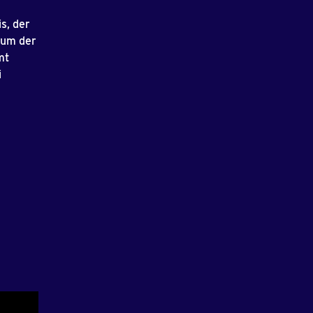
s, der
bum der
mt
i