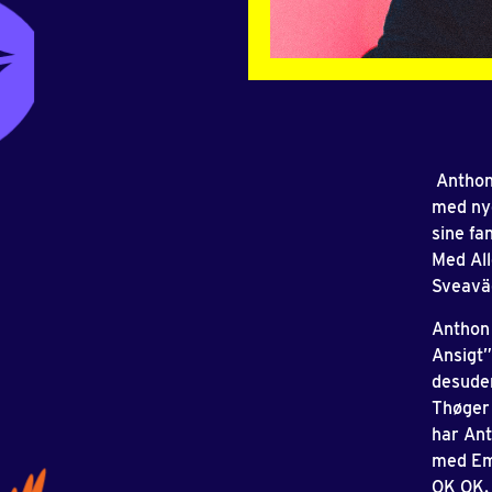
Anthon 
med nye
sine fa
Med All
Sveavä
Anthon 
Ansigt”
desude
Thøger 
har An
med Emi
OK OK