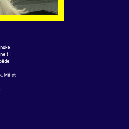
anske
ne til
 både
k. Målet
x.