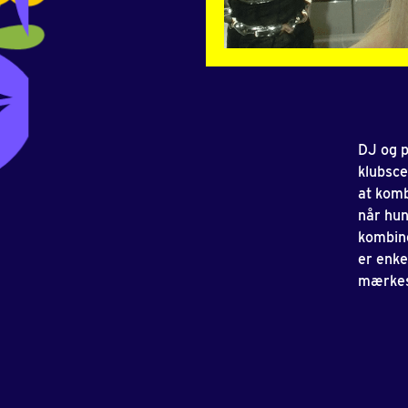
DJ og p
klubsce
at komb
når hun
kombine
er enke
mærkes,