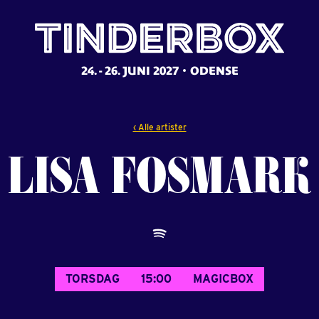
24. - 26. JUNI 2027
ODENSE
‹ Alle artister
LISA
FOSMARK
TORSDAG
15:00
MAGICBOX