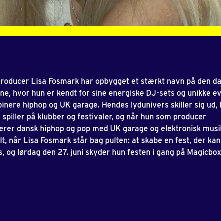
roducer Lisa Fosmark har opbygget et stærkt navn på den d
ne, hvor hun er kendt for sine energiske DJ-sets og unikke ev
inere hiphop og UK garage. Hendes lydunivers skiller sig ud,
 spiller på klubber og festivaler, og når hun som producer
rer dansk hiphop og pop med UK garage og elektronisk musi
lt, når Lisa Fosmark står bag pulten: at skabe en fest, der kan
 og lørdag den 27. juni skyder hun festen i gang på Magicbo