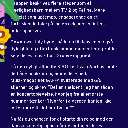
Gruppen beskrives flere steder som et
kærlighedsbarn mellem TV-2 og Patina. Mere
præcist som uptempo, engagerende og et
forfriskende take på indie-rock med en intens
inderlig nerve.
Downtown July byder både op til dans, men også
dybtfølte og eftertænksomme momenter og kalder
selv deres musik for “Groove og græd”.
På den nyligt afholdte SPOT festival i Aarhus lagde
de både publikum og anmeldere ned.
Musikmagasinet GAFFA kvitterede med 6/6
stjerner og skrev ”Det er sjældent, jeg har sådan
en koncertoplevelse, hvor jeg fra allerførste
nummer tænker: ’Hvorfor i alverden har jeg ikke
lyttet mere til det her før nu?’”
Nu får du chancen for at starte din rejse med den
danske kometgruppe, når de indtager deres