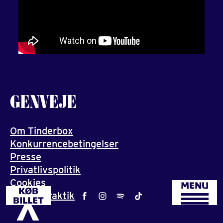
GENVEJE
Om Tinderbox
Konkurrencebetingelser
Presse
Privatlivspolitik
Cookies
MENU
KØB
Job og praktik
BILLET