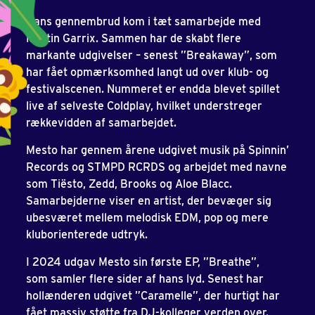
Hans gennembrud kom i tæt samarbejde med
Martin Garrix. Sammen har de skabt flere
markante udgivelser – senest ”Breakaway”, som
har fået opmærksomhed langt ud over klub- og
festivalscenen. Nummeret er endda blevet spillet
live af selveste Coldplay, hvilket understreger
rækkevidden af samarbejdet.
Mesto har gennem årene udgivet musik på Spinnin’
Records og STMPD RCRDS og arbejdet med navne
som Tiësto, Zedd, Brooks og Aloe Blacc.
Samarbejderne viser en artist, der bevæger sig
ubesværet mellem melodisk EDM, pop og mere
kluborienterede udtryk.
I 2024 udgav Mesto sin første EP, ”Breathe”,
som samler flere sider af hans lyd. Senest har
hollænderen udgivet ”Caramelle”, der hurtigt har
fået massiv støtte fra DJ-kolleger verden over.