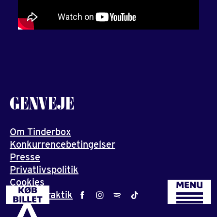
GENVEJE
Om Tinderbox
Konkurrencebetingelser
Presse
Privatlivspolitik
Cookies
MENU
KØB
Job og praktik
BILLET