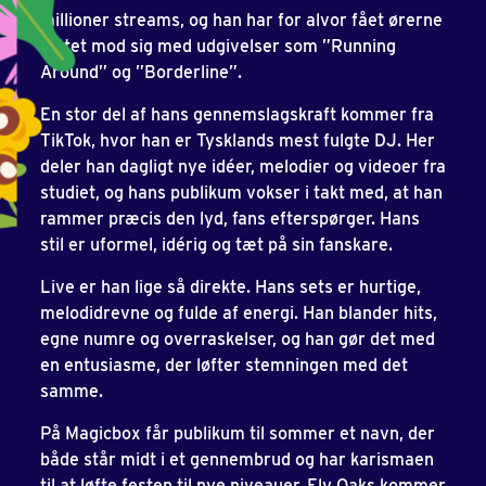
millioner streams, og han har for alvor fået ørerne
rettet mod sig med udgivelser som ”Running
Around” og ”Borderline”.
En stor del af hans gennemslagskraft kommer fra
TikTok, hvor han er Tysklands mest fulgte DJ. Her
deler han dagligt nye idéer, melodier og videoer fra
studiet, og hans publikum vokser i takt med, at han
rammer præcis den lyd, fans efterspørger. Hans
stil er uformel, idérig og tæt på sin fanskare.
Live er han lige så direkte. Hans sets er hurtige,
melodidrevne og fulde af energi. Han blander hits,
egne numre og overraskelser, og han gør det med
en entusiasme, der løfter stemningen med det
samme.
På Magicbox får publikum til sommer et navn, der
både står midt i et gennembrud og har karismaen
til at løfte festen til nye niveauer. Ely Oaks kommer