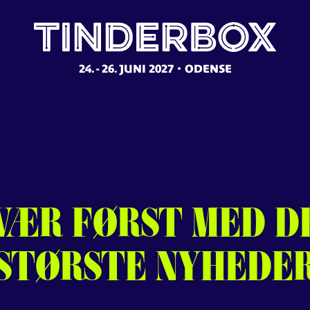
AK
FOR
I
24. - 26. JUNI 2027
ODENSE
Køb billet til 2027 her
VÆR
FØRST
MED
D
STØRSTE
NYHEDE