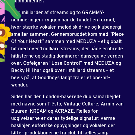
klubmomenter.
Med milliarder af streams og to GRAMMY-
nomineringer i ryggen har de fundet en formel,
hvor stærke vokaler, melodisk drive og klubenergi
smelter sammen. Gennembruddet kom med “Piece
Of Your Heart” sammen med MEDUZA – et globalt
hit med over 1 milliard streams, der både erobrede
hitlisterne og stadig dominerer dansegulve verden
over. Opfølgeren “Lose Control” med MEDUZA og
Becky Hill har også over 1 milliard streams – et
bevis på, at Goodboys langt fra er et one-hit-
wonder.
Siden har den London-baserede duo samarbejdet
med navne som Tiësto, Vintage Culture, Armin van
Buuren, KREAM og ACRAZE. Fælles for
udgivelserne er deres tydelige signatur: varme
baslinjer, euforiske opbygninger og vokaler, der
løfter produktionerne fra club til fællessang.