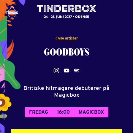
24. - 26. JUNI 2027
ODENSE
‹ Alle artister
GOODBOYS
Britiske hitmagere debuterer på
Magicbox
FREDAG
16:00
MAGICBOX