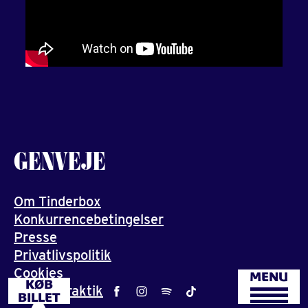
GENVEJE
Om Tinderbox
Konkurrencebetingelser
Presse
Privatlivspolitik
Cookies
MENU
KØB
Job og praktik
BILLET