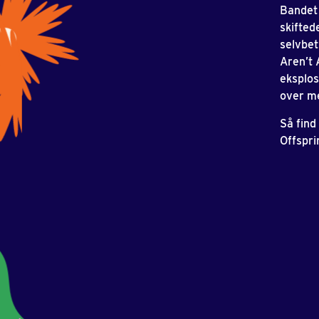
Bandet 
skifted
selvbet
Aren’t 
eksplos
over me
Så find
Offspri