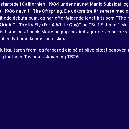
startede i Californien i 1984 under navnet Manic Subsidal, og
e i 1986 navn til The Offspring. De udkom tre år senere med 
itlede debutalbum, og har efterfølgende lavet hits som “The 
Alright”, “Pretty Fly (For A White Guy)” og “Self Esteem”. Me
iv blanding af punk, skate og poprock indtager de scenerne 
d en lyd man kender og elsker.
 luftguitaren frem, og forbered dig på at blive blæst bagover,
ng indtager Tusindårsskoven og TB26.