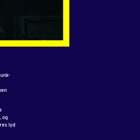
punk-
nen
e
, og
res lyd