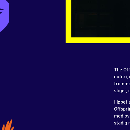
The Off
eufori,
tromme
stiger,
I løbet
Offspri
med ove
stadig 