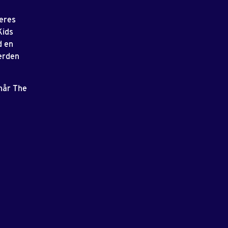
deres
Kids
d en
verden
 når The