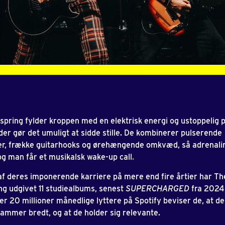
spring fylder kroppen med en elektrisk energi og ustoppelig 
 der gør det umuligt at sidde stille. De kombinerer pulserende
r, frække guitarhooks og ørehængende omkvæd, så adrenali
 og man får et musikalsk wake-up call
.
 af deres imponerende karriere på mere end fire årtier har Th
ng udgivet 11 studiealbums, senest
SUPERCHARGED
fra 2024
r 20 millioner månedlige lyttere på Spotify beviser de, at de
rammer bredt, og at de holder sig relevante.