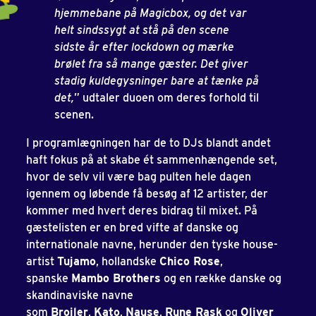
hjemmebane på Magicbox, og det var
helt sindssygt at stå på den scene
sidste år efter lockdown og mærke
brølet fra så mange gæster. Det giver
stadig kuldegysninger bare at tænke på
det,
” udtaler duoen om deres forhold til
scenen.
I programlægningen har de to DJs blandt andet
haft fokus på at skabe ét sammenhængende set,
hvor de selv vil være bag pulten hele dagen
igennem og løbende få besøg af 12 artister, der
kommer med hvert deres bidrag til mixet. På
gæstelisten er en bred vifte af danske og
internationale navne, herunder den tyske house-
artist
Tujamo
, hollandske
Chico Rose
,
spanske
Mambo Brothers
og en række danske og
skandinaviske navne
som
Broiler
,
Kato
,
Nause
,
Rune Rask
og
Oliver