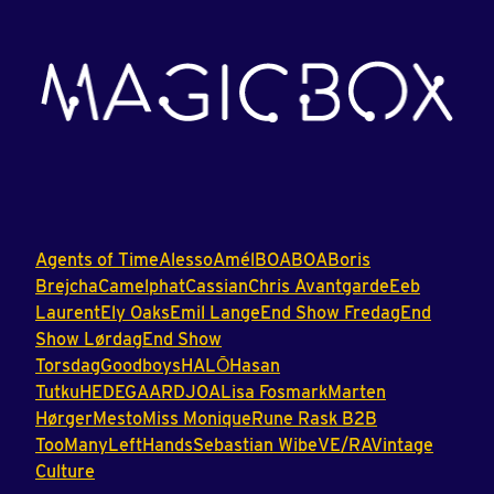
Agents
of
Time
Alesso
Amél
BOABOA
Boris
Brejcha
Camelphat
Cassian
Chris
Avantgarde
Eeb
Laurent
Ely
Oaks
Emil
Lange
End
Show
Fredag
End
Show
Lørdag
End
Show
Torsdag
Goodboys
HALŌ
Hasan
Tutku
HEDEGAARD
JOA
Lisa
Fosmark
Marten
Hørger
Mesto
Miss
Monique
Rune
Rask
B2B
TooManyLeftHands
Sebastian
Wibe
VE/RA
Vintage
Culture