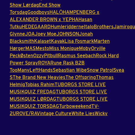
Show
Lørdag
End
Show
Torsdag
Goodboys
HALŌ
HAMPENBERG
x
ALEXANDER
BROWN
x
YEPHA
Hasan
Tutku
HEDEGAARD
Humleridderne
ItaloBrothers
Jamiroqu
Glynne
JOA
Joey
Moe
JOHNSON
Jonah
Blacksmith
Kalaset
Kayak
Lisa
Fosmark
Marten
Hørger
MAS
Mesto
Miss
Monique
Moby
Orville
Peck
Østen
Ozzy
Pitbull
Rasmus
Seebach
Rock
Hard
Power
Spray
ROYA
Rune
Rask
B2B
TooManyLeftHands
Sebastian
Wibe
Snow
Patrol
Svea
S
The
Brand
New
Heavies
The
Offspring
Thomas
Helmig
Tobias
Rahim
TUBORGS
STORE
LIVE
MUSIKQUIZ
FREDAG
TUBORGS
STORE
LIVE
MUSIKQUIZ
LØRDAG
TUBORGS
STORE
LIVE
MUSIKQUIZ
TORSDAG
Turboweekend
TV-
2
URO
VE/RA
Vintage
Culture
White
Lies
Wicky