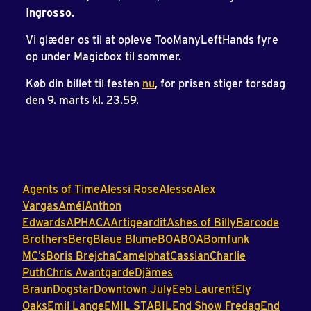
Ingrosso
.
Vi glæder os til at opleve TooManyLeftHands fyre
op under Magicbox til sommer.
Køb din billet til festen
nu
, for prisen stiger torsdag
den 9. marts kl. 23.59.
Agents
of
Time
Alessi
Rose
Alesso
Alex
Vargas
Amél
Anthon
Edwards
APHACA
Artigeardit
Ashes
of
Billy
Barcode
Brothers
Berg
Blaue
Blume
BOABOA
Bomfunk
MC’s
Boris
Brejcha
Camelphat
Cassian
Charlie
Puth
Chris
Avantgarde
Djämes
Braun
Dogstar
Downtown
July
Eeb
Laurent
Ely
Oaks
Emil
Lange
EMIL
STABIL
End
Show
Fredag
End