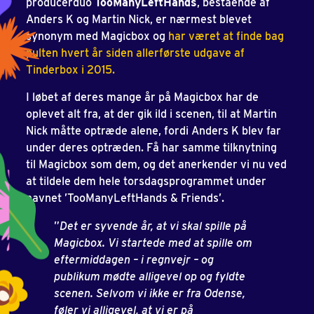
producerduo
TooManyLeftHands
, bestående af
Anders K og Martin Nick, er nærmest blevet
synonym med Magicbox og
har været at finde bag
pulten hvert år siden allerførste udgave af
Tinderbox i 2015.
I løbet af deres mange år på Magicbox har de
oplevet alt fra, at der gik ild i scenen, til at Martin
Nick måtte optræde alene, fordi Anders K blev far
under deres optræden. Få har samme tilknytning
til Magicbox som dem, og det anerkender vi nu ved
at tildele dem hele torsdagsprogrammet under
navnet ’TooManyLeftHands & Friends’.
”
Det er syvende år, at vi skal spille på
Magicbox. Vi startede med at spille om
eftermiddagen – i regnvejr – og
publikum mødte alligevel op og fyldte
scenen. Selvom vi ikke er fra Odense,
føler vi alligevel, at vi er på