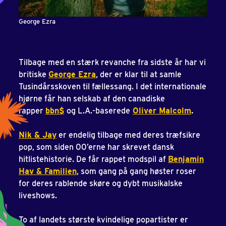
George Ezra
Tilbage med en stærk revanche fra sidste år har vi
britiske
George Ezra
, der er klar til at samle
Tusindårsskoven til fællessang. I det internationale
hjørne får han selskab af den canadiske
rapper
bbn$
og L.A.-baserede
Oliver Malcolm
.
Nik & Jay
er endelig tilbage med deres træfsikre
pop, som siden 00’erne har skrevet dansk
hitlistehistorie. De får rappet modspil af
Benjamin
Hav & Familien
, som gang på gang høster roser
for deres rablende skøre og dybt musikalske
liveshows.
To af landets største kvindelige popartister er