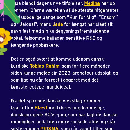
også blandt dagens nye tilføjelser.
Medina
har op
gennem 10’erne været en af de største hitgaranter
med udødelige sange som ”Kun For Mig”, ”Ensom”
og ”Jalousi”, mens
Jada
for længst har slået sit
navn fast med sin kuldegysningsfremkaldende
vokal, følsomme ballader, sensitive R&B og
fængende popbaskere.
Det er også svært at komme udenom dansk-
kurdiske
Tobias Rahim
, som for flere måneder
siden kunne melde sin 2023-arenatour udsolgt, og
som lige nu går forrest i opgøret med det
kønsstereotype mandeideal.
Fra det spirende danske vækstlag kommer
kvartetten
Blæst
med deres ungdommelige,
dansksprogede 80’er-pop, som har lagt de danske
radiobølger ned. I den mere rockede afdeling står
søster-duoen
PRISMA
, som i år vandt titlen som