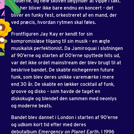
fødderne, og hele skoven begynder at vippe i takt.
Det her bliver ikke bare endnu en koncert – det
bliver en funky fest, orkestreret af en mand, der
ved præcis, hvordan rytmen skal føles.
Frontfiguren Jay Kay er kendt for sin
kompromisløse tilgang til sin musik – en ægte
musikalsk perfektionist. Da Jamiroquai i slutningen
af 90’erne og starten af 00’erne spyttede hits ud,
var det ikke ordet mainstream der blev brugt til at
beskrive bandet. De skabte nichegenren future
funk, som blev deres unikke varemærke i mere
end 30 år. De skabte en lækker cocktail af funk,
groove og disko – som havde de taget en
diskokugle og blendet den sammen med neonlys
og moderne beats.
Bandet blev dannet i London i starten af 90’erne
og udkom kort tid efter med deres
debutalbum
Emergency on Planet Earth
. I 1996