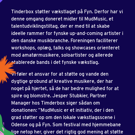
Tinderbox støtter vækstlaget på Fyn. Derfor har vi
denne omgang doneret midler til MudMusic, et
talentudviklingstiltag, der er med til at skabe
ideelle rammer for fynske up-and-coming artister i
den danske musikbranche. Foreningen faciliterer
workshops, oplæg, talks og showcases orienteret
mod amatørmusikere, soloartister og allerede
etablerede bands i det fynske vækstlag.
Vi føler et ansvar for at støtte og vande den
dygtige grobund af kreative musikere, der har
noget på hjertet, så de har bedre mulighed for at
spire og blomstre. Jesper Stubkier, Partner
Manager hos Timderbox siger sådan om
donationen: ”MudMusic er et initiativ, der i den
grad støtter op om den lokale vækstlagsscene i
Odense og på Fyn. Som festival med hjemmebane
lige netop her, giver det rigtig god mening at støtte