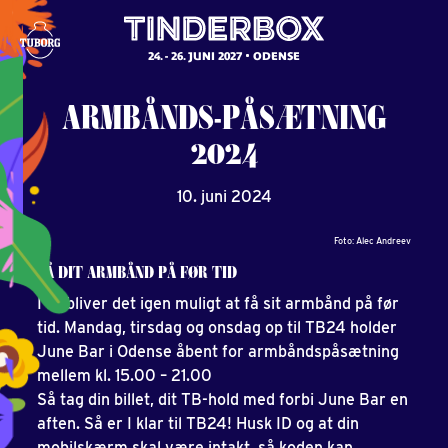
24. - 26. JUNI 2027
ODENSE
ARMBÅNDS-PÅSÆTNING
2024
10. juni 2024
Foto: Alec Andreev
FÅ DIT ARMBÅND PÅ FØR TID
I år bliver det igen muligt at få sit armbånd på før
tid. Mandag, tirsdag og onsdag op til TB24 holder
June Bar i Odense åbent for armbåndspåsætning
mellem kl. 15.00 – 21.00
Så tag din billet, dit TB-hold med forbi June Bar en
aften. Så er I klar til TB24! Husk ID og at din
mobilskærm skal være intakt, så koden kan