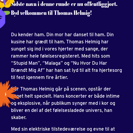
Sidste navn i denne runde er nu offentliggjort.
Byd velkommen til Thomas Helmig
!
Du kender ham. Din mor har danset til ham. Din
kusine har grædt til ham. Thomas Helmig har
sunget sig ind i vores hjerter med sange, der
rammer hele følelsesregisteret. Med hits som
“Stupid Man”, “Malaga” og “Nu Hvor Du Har
Brændt Mig Af” har han sat lyd til alt fra hjertesorg
til fest igennem fire årtier.
Når Thomas Helmig går på scenen, opstår der
noget helt specielt. Hans koncerter er både intime
og eksplosive, når publikum synger med i kor og
bliver en del af det følelsesladede univers, han
skaber.
Med sin elektriske tilstedeværelse og evne til at