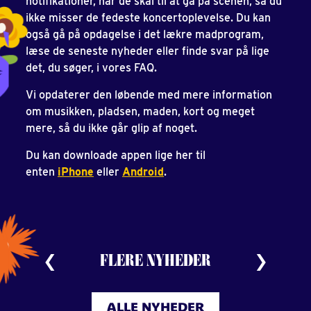
notifikationer, når de skal til at gå på scenen, så du
ikke misser de fedeste koncertoplevelse. Du kan
også gå på opdagelse i det lækre madprogram,
læse de seneste nyheder eller finde svar på lige
det, du søger, i vores FAQ.
Vi opdaterer den løbende med mere information
om musikken, pladsen, maden, kort og meget
mere, så du ikke går glip af noget.
Du kan downloade appen lige her til
enten
i
Phone
eller
Android
.
FLERE NYHEDER
ALLE NYHEDER