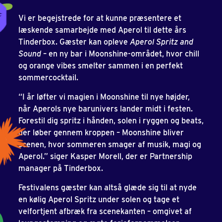
Vi er begejstrede for at kunne præsentere et
læskende samarbejde med Aperol til dette års
Tinderbox. Gæster kan opleve
Aperol Spritz and
Sound
– en ny bar i Moonshine-området, hvor chill
og orange vibes smelter sammen i en perfekt
sommercocktail.
“I år løfter vi magien i Moonshine til nye højder,
når Aperols nye barunivers lander midt i festen.
Forestil dig spritz i hånden, solen i ryggen og beats,
der løber gennem kroppen – Moonshine bliver
scenen, hvor sommeren smager af musik, magi og
Aperol.” siger Kasper Morell, der er Partnership
manager på Tinderbox.
Festivalens gæster kan altså glæde sig til at nyde
en kølig Aperol Spritz under solen og tage et
velfortjent afbræk fra scenekanten – omgivet af