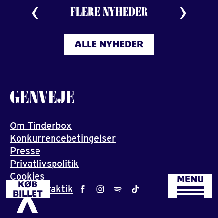
FLERE NYHEDER
ALLE NYHEDER
GENVEJE
Om Tinderbox
Konkurrencebetingelser
Presse
Privatlivspolitik
Cookies
MENU
KØB
Job og praktik
BILLET