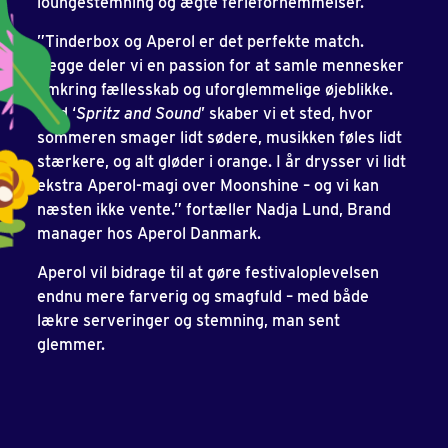
loungestemning og ægte feriefornemmelser.
”Tinderbox og Aperol er det perfekte match.
Begge deler vi en passion for at samle mennesker
omkring fællesskab og uforglemmelige øjeblikke.
Med ‘
Spritz and Sound
’ skaber vi et sted, hvor
sommeren smager lidt sødere, musikken føles lidt
stærkere, og alt gløder i orange. I år drysser vi lidt
ekstra Aperol-magi over Moonshine – og vi kan
næsten ikke vente.” fortæller Nadja Lund, Brand
manager hos Aperol Danmark.
Aperol vil bidrage til at gøre festivaloplevelsen
endnu mere farverig og smagfuld – med både
lækre serveringer og stemning, man sent
glemmer.