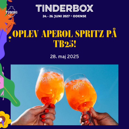
24. - 26. JUNI 2027
ODENSE
OPLEV
APEROL
SPRITZ
PÅ
TB25!
28. maj 2025