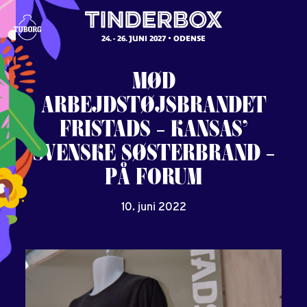
24. - 26. JUNI 2027
ODENSE
MØD
ARBEJDSTØJSBRANDET
FRISTADS
–
KANSAS’
SVENSKE
SØSTERBRAND
–
PÅ
FORUM
10. juni 2022