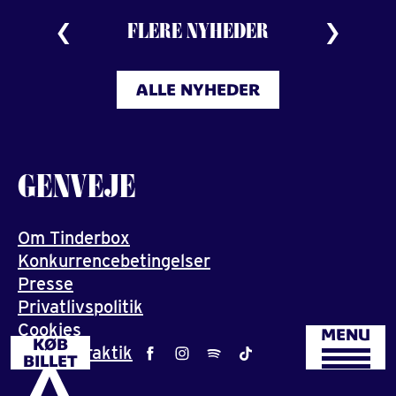
FLERE NYHEDER
ALLE NYHEDER
GENVEJE
Om Tinderbox
Konkurrencebetingelser
Presse
Privatlivspolitik
Cookies
MENU
KØB
Job og praktik
BILLET