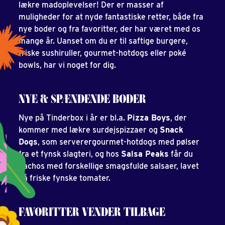
lækre madoplevelser! Der er masser af
muligheder for at nyde fantastiske retter, både fra
nye boder og fra favoritter, der har været med os
mange år. Uanset om du er til saftige burgere,
friske sushiruller, gourmet-hotdogs eller poké
bowls, har vi noget for dig.
NYE & SPÆNDENDE BODER
Nye på Tinderbox i år er bl.a.
Pizza Boys
, der
kommer med lækre surdejspizzaer og
Snack
Dogs
, som serverergourmet-hotdogs med pølser
fra et fynsk slagteri, og hos
Salsa Peaks
får du
nachos med forskellige smagsfulde salsaer, lavet
på friske fynske tomater.
FAVORITTER VENDER TILBAGE