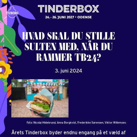
24. - 26. JUNI 2027
ODENSE
HVAD
SKAL
DU
STILLE
SULTEN
MED,
NÅR
DU
RAMMER
TB24?
3. juni 2024
Foto: Nicolai Hildebrand, Anna Borgkvist, Frederikke Sørensen, Viktor Willemoes
Årets Tinderbox byder endnu engang på et væld af