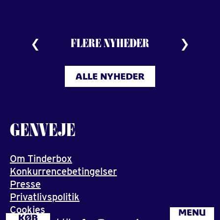
FLERE NYHEDER
ALLE NYHEDER
GENVEJE
Om Tinderbox
Konkurrencebetingelser
Presse
Privatlivspolitik
Cookies
MENU
KØB