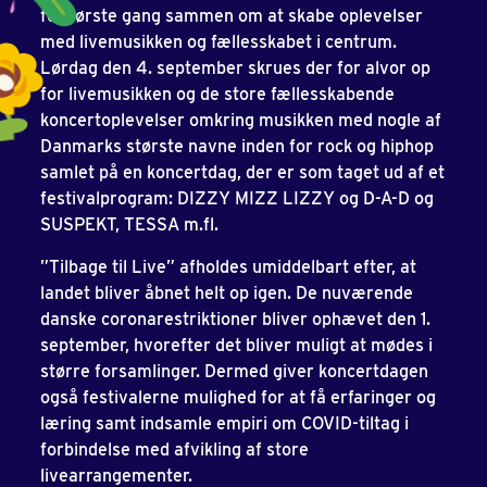
for første gang sammen om at skabe oplevelser
med livemusikken og fællesskabet i centrum.
Lørdag den 4. september skrues der for alvor op
for livemusikken og de store fællesskabende
koncertoplevelser omkring musikken med nogle af
Danmarks største navne inden for rock og hiphop
samlet på en koncertdag, der er som taget ud af et
festivalprogram: DIZZY MIZZ LIZZY og D-A-D og
SUSPEKT, TESSA m.fl.
”Tilbage til Live” afholdes umiddelbart efter, at
landet bliver åbnet helt op igen. De nuværende
danske coronarestriktioner bliver ophævet den 1.
september, hvorefter det bliver muligt at mødes i
større forsamlinger. Dermed giver koncertdagen
også festivalerne mulighed for at få erfaringer og
læring samt indsamle empiri om COVID-tiltag i
forbindelse med afvikling af store
livearrangementer.