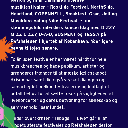
Nation og ni af Danmarks største
musikfestivaler – Roskilde Festival, NorthSide,
Heartland, COPENHELL, Smukfest, Grøn, Jelling
Musikfestival og Nibe Festival – en
stemningsfuld udendørs koncertdag med DIZZY
MIZZ LIZZY, D-A-D, SUSPEKT og TESSA på
Refshaleøen i hjertet af København. Yderligere
navne tilføjes senere.
To år uden festivaler har været hårdt for hele
musikbranchen og både publikum, artister og
arrangører trænger til at mærke fællesskabet.
Krisen har samtidig også styrket dialogen og
samarbejdet mellem festivalerne og blotlagt et
udtalt behov for at sætte fokus på vigtigheden af
livekoncerter og deres betydning for fællesskab og
sammenhold i samfundet.
Under overskriften ”Tilbage Til Live” går ni af
landets største festivaler og Refshaleøen derfor