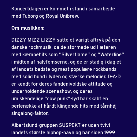
Koncertdagen er kommet i stand i samarbejde
med Tuborg og Royal Unibrew.
Om musikken:
DIZZY MIZZ LIZZY satte et varigt aftryk på den
danske rockmusik, da de stormede ud i æteren
med kæmpehits som ”Silverflame” og ”Waterline”
i midten af halvfemserne, og de er stadig i dag et
af landets bedste og mest populære rockbands
med solid bund i lyden og stærke melodier. D-A-D
er kendt for deres fandenivoldske attitude og
underholdende sceneshow, og deres
umiskendelige ”cow punk”-lyd har skabt en
perlerække af hårdt klingende hits med tårnhøj
singalong-faktor.
Albertslund-gruppen SUSPEKT er uden tvivl
landets største hiphop-navn og har siden 1999