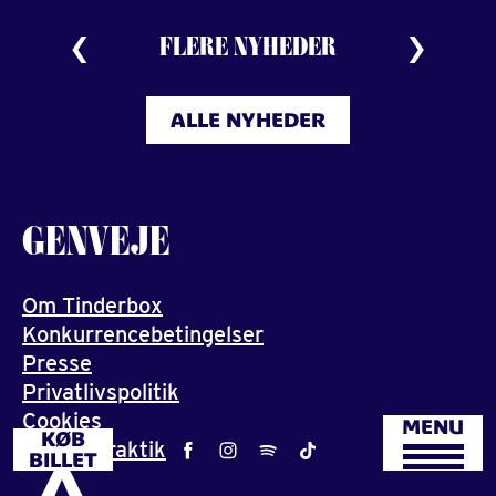
FLERE NYHEDER
ALLE NYHEDER
GENVEJE
Om Tinderbox
Konkurrencebetingelser
Presse
Privatlivspolitik
Cookies
MENU
KØB
Job og praktik
BILLET