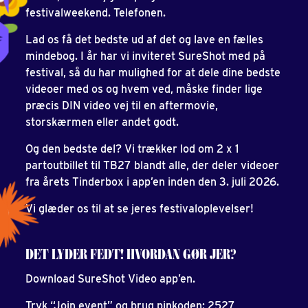
festivalweekend. Telefonen.
Lad os få det bedste ud af det og lave en fælles
mindebog. I år har vi inviteret SureShot med på
festival, så du har mulighed for at dele dine bedste
videoer med os og hvem ved, måske finder lige
præcis DIN video vej til en aftermovie,
storskærmen eller andet godt.
Og den bedste del? Vi trækker lod om 2 x 1
partoutbillet til TB27 blandt alle, der deler videoer
fra årets Tinderbox i app’en inden den 3. juli 2026.
Vi glæder os til at se jeres festivaloplevelser!
DET LYDER FEDT! HVORDAN GØR JER?
Download SureShot Video app’en.
Tryk “Join event” og brug pinkoden: 2527