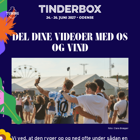
24. - 26. JUNI 2027
ODENSE
DEL
DINE
VIDEOER
MED
OS
OG
VIND
Foto: Clara Brøgger
Vi ved, at den ryger op og ned ofte under sådan en